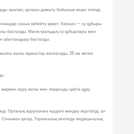
ды аралап, қаланы дамыту бойынша кеңес өткізді.
ғандар санын көбейту қажет. Екіншісі — су құбыры
 жылы басталды. Магистральдық су құбырлары мен
ын абаттандыру басталды.
 Биылғы жылы жұмыстар жалғасады, 25 км желіні
ды.
л жермен жүру жолы мен перронды қайта құру
. Орталық ауруханаға күрделі жөндеу жүргізілді, ал
н. Сонымен қатар, Торанғалық кентінде медициналық