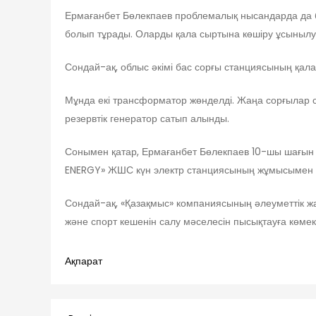
Ермағанбет Бөлекпаев проблемалық нысандарда да бо
болып тұрады. Оларды қала сыртына көшіру ұсынылуда
Сондай-ақ, облыс әкімі бас сорғы станциясының қал
Мұнда екі трансформатор жөнделді. Жаңа сорғылар 
резервтік генератор сатып алынды.
Сонымен қатар, Ермағанбет Бөлекпаев 10-шы шағын
ENERGY» ЖШС күн электр станциясының жұмысымен 
Сондай-ақ, «Қазақмыс» компаниясының әлеуметтік жа
және спорт кешенін салу мәселесін пысықтауға көмек
Ақпарат