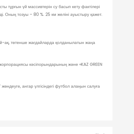
ы тұрғын үй массивтерін су басып кету фактілері
. Оның тозуы – 80 %. 25 км желіні ауыстыру қажет.
ай-ақ, төтенше жағдайларда қолданылатын жаңа
 корпорациясы кәсіпорындарының және «KAZ GREEN
өндеуге, ангар үлгісіндегі футбол алаңын салуға