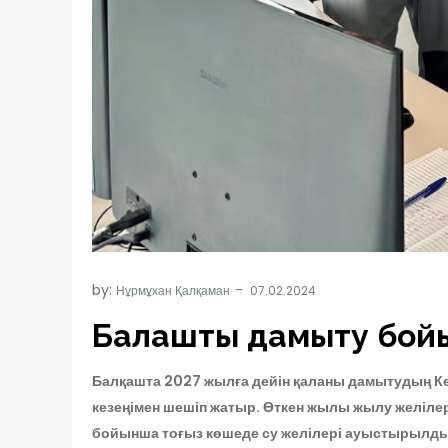
by:
Нұрмұхан Қалқаман
Балқашты дамыту бой
Балқашта 2027 жылға дейін қаланы дамытудың Ке
кезеңімен шешіп жатыр. Өткен жылы жылу желілері
бойынша тоғыз көшеде су желілері ауыстырылды