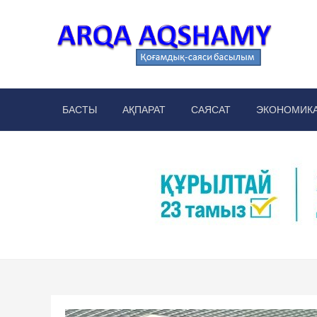
Skip
to
content
Arq
аймақт
БАСТЫ
АҚПАРАТ
САЯСАТ
ЭКОНОМИК