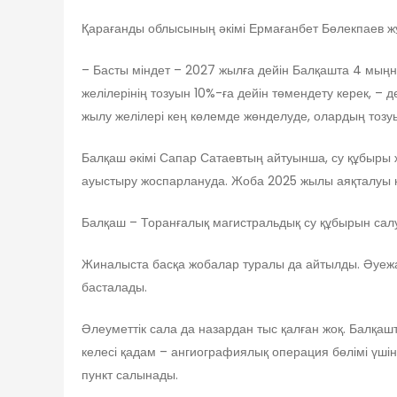
Қарағанды облысының әкімі Ермағанбет Бөлекпаев ж
– Басты міндет – 2027 жылға дейін Балқашта 4 мыңн
желілерінің тозуын 10%-ға дейін төмендету керек, –
жылу желілері кең көлемде жөнделуде, олардың тозу
Балқаш әкімі Сапар Сатаевтың айтуынша, су құбыры ж
ауыстыру жоспарлануда. Жоба 2025 жылы аяқталуы к
Балқаш – Торанғалық магистральдық су құбырын сал
Жиналыста басқа жобалар туралы да айтылды. Әуежа
басталады.
Әлеуметтік сала да назардан тыс қалған жоқ. Балқаш
келесі қадам – ангиографиялық операция бөлімі үшін
пункт салынады.