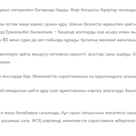
ұмыс сапарымен Балқашқа барды. Өңір басшысы бірқатар нысандар
ан астам жаңа жұмыс орнын құру. Шағын бизнесте жұмыспен қамтыл
 деді Ермағанбет Бөлекпаев. – Кешенді жоспарды іске асыру өткен
ы 80 және одан да көп пайызды құрады. Қалалық жағажай жағалау
елілерін қайта жаңарту нәтижесін көрсетті: апаттар саны азайды.
ерек.
у жоспарда бар. Мемлекеттік сараптаманың оң қорытындысы алын
й ғимаратын қайта құру үшін құжаттаманы әзірлеу аяқталуда. Биы
та жаңа балабақша салынады, бұл орын тапшылығы мәселесін шешеді
 қосымша салу. ЖСҚ әзірленді, мемлекеттік сараптамаға жіберілге