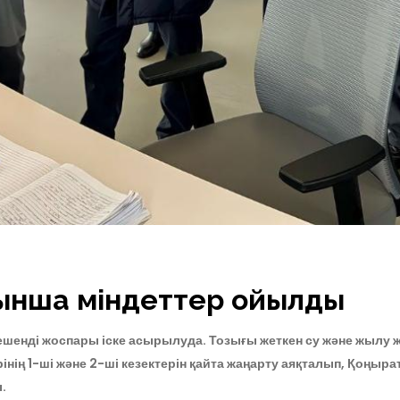
ынша міндеттер қойылды
шенді жоспары іске асырылуда. Тозығы жеткен су және жылу ж
нің 1-ші және 2-ші кезектерін қайта жаңарту аяқталып, Қоңыра
.