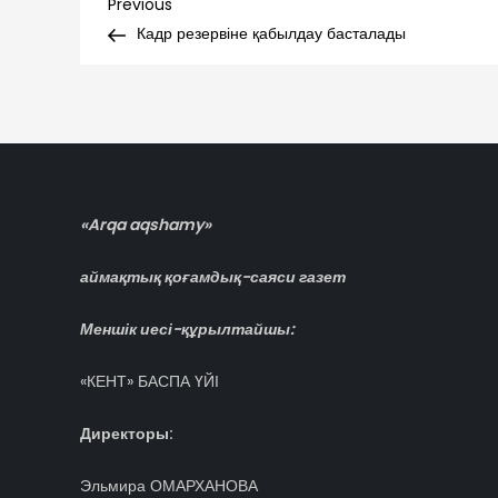
Навигация
Previous
Previous
Post
Кадр резервіне қабылдау басталады
по
записям
«Arqa aqshamy»
аймақтық қоғамдық-саяси газет
Меншік иесі-құрылтайшы:
«КЕНТ» БАСПА ҮЙІ
Директоры:
Эльмира ОМАРХАНОВА