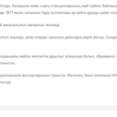
лды. Балқашта нәжіс сорғы станцияларының жай-күйіне байланыст
. 1971 жылы салынған бұру коллекторы да қайта құруды қажет етеді
ай жаңғыртылып жатқанын тексерді.
сатып алынды, қазір оларды орнатуға дайындық жүріп жатыр. Сонд
 аудандағы жайлы мектептің құрылыс алаңында болып, «Қазақмыс»
танысты.
уапкершілік жоспарларымен танысты. Мәселен, биыл компания МҮ ж
теседі.