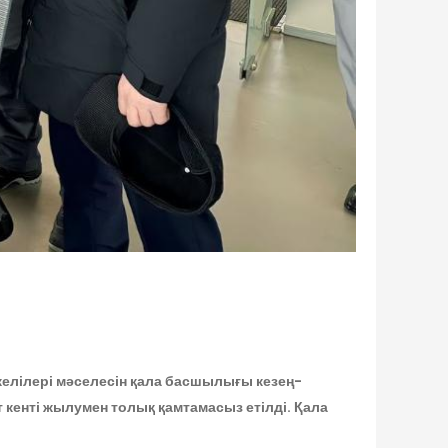
елілері мәселесін қала басшылығы кезең-
т кенті жылумен толық қамтамасыз етілді. Қала