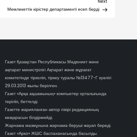
Next
Next
Post
Мемлекеттік кірістер департаменті есеп берді
Газет Қазақстан Республикасы Мәдениет және
ақпарат министрілігі Ақпарат және мұрағат
комитетінде тіркеліп, тіркеу туралы №13477-Г куәлігі
29.03.2013 жылы берілген.
Газет «Арқа ақшамының» компьютер орталығында
терiлiп, беттелді.
Газетте жарияланған автор пікірі редакцияның
көзқарасын білдірмейді.
Жарнама мазмұнына жарнама беруші жауап береді.
Газет «Арко» ЖШС баспаханасында басылды.