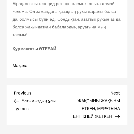
Бірақ, осыны геноцид ретінде әлемге таныта алмай
келеміз. Ол замандағы қазақтың рухы жаралы болса
да, болмысы бүтін еді. Сондықтан, азаттық рухын аз да
болса жақындатқан бабалардың аруағына мың
тағзым!
Құрманғазы ӨТЕБАЙ
Мақала
Навигация
Previous
Next
Previous
Next
Post
Post
Ұлтымыздың ұлы
ЖАҚСЫНЫ ЖАҚЫНЫ
по
тұлғасы
ЕТКЕН, МҰРАТЫНА
ЕНТІКПЕЙ ЖЕТКЕН
записям