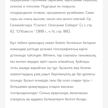
осиною и тополем. Подгорья их покрыты
плодородною почвою, орошаемою ручейками. Сами
горы не очень высоки; около них много ключей. Ср.
Гагемейстера “Статист. Описание Сибири” (ч. I, стр.
6); “СПб.вестн.” (1818 г., ч. IV, стр. 186).
Бұл табиғи қамалдың ғажап бекініс болғанын батарея
командирі ретінде қолыма топографиялық карта
ұстағанда түйсіндім. Өйткені, тар соқпақты танымасаң,
кез келген жерден кіріп-шыға алмайсың. Қойнауы
толы азыққа жарайтын аң-құс. Қызылға жау болған
азаматтардың ұзақ уақыт берілмеуінің де бір құпиясы
осында. Қызыл әскердің тағы бір осал соққан тұсы –
большевик қазақтардың оларға жасаған
«сатқындығында». Соның арқасында, жазалаушы
отрядтың әр қадамы бүлікшілерге белгілі болды.