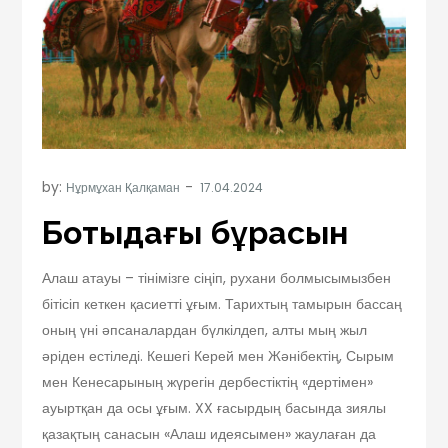
by:
Нұрмұхан Қалқаман
Боқтыдағы бұрқасын
Алаш атауы – тінімізге сіңіп, рухани болмысымызбен
бітісіп кеткен қасиетті ұғым. Тарихтың тамырын бассаң
оның үні әпсаналардан бүлкілдеп, алты мың жыл
әріден естіледі. Кешегі Керей мен Жәнібектің, Сырым
мен Кенесарының жүрегін дербестіктің «дертімен»
ауыртқан да осы ұғым. XX ғасырдың басында зиялы
қазақтың санасын «Алаш идеясымен» жаулаған да