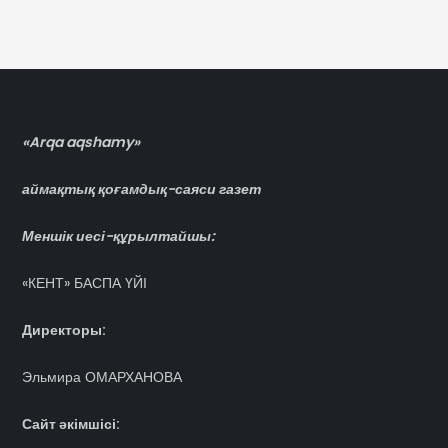
«Arqa aqshamy»
аймақтық қоғамдық-саяси газет
Меншік иесі-құрылтайшы:
«КЕНТ» БАСПА ҮЙІ
Директоры:
Эльмира ОМАРХАНОВА
Сайт әкімшісі: