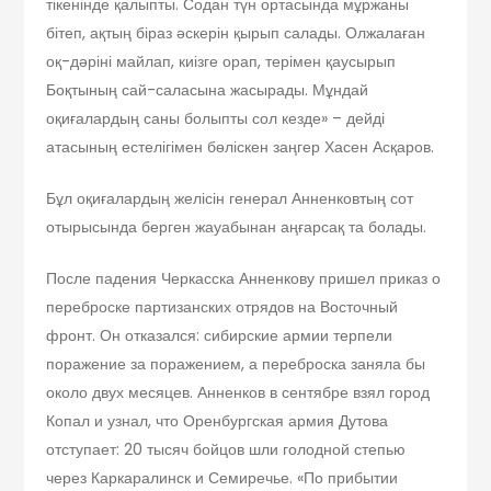
тікенінде қалыпты. Содан түн ортасында мұржаны
бітеп, ақтың біраз әскерін қырып салады. Олжалаған
оқ-дәріні майлап, киізге орап, терімен қаусырып
Боқтының сай-саласына жасырады. Мұндай
оқиғалардың саны болыпты сол кезде» – дейді
атасының естелігімен бөліскен заңгер Хасен Асқаров.
Бұл оқиғалардың желісін генерал Анненковтың сот
отырысында берген жауабынан аңғарсақ та болады.
После падения Черкасска Анненкову пришел приказ о
переброске партизанских отрядов на Восточный
фронт. Он отказался: сибирские армии терпели
поражение за поражением, а переброска заняла бы
около двух месяцев. Анненков в сентябре взял город
Копал и узнал, что Оренбургская армия Дутова
отступает: 20 тысяч бойцов шли голодной степью
через Каркаралинск и Семиречье. «По прибытии