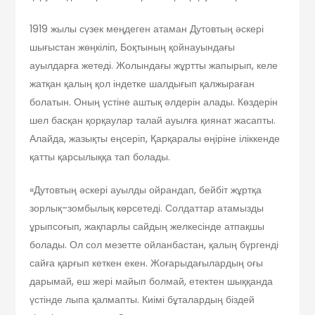
1919 жылы сүзек меңдеген атаман Дутовтың әскері
шығыстан жөңкіліп, Боқтының қойнауындағы
ауылдарға жетеді. Жолындағы жұртты жапырып, келе
жатқан қалың қол індетке шалдығып қалжыраған
болатын. Оның үстіне аштық әлдерін алады. Көздерін
шел басқан қорқаулар талай ауылға қиянат жасапты.
Алайда, жазықты еңсеріп, Қарқаралы өңіріне іліккенде
қатты қарсылыққа тап болады.
«Дутовтың әскері ауылды ойрандап, бейбіт жұртқа
зорлық-зомбылық көрсетеді. Солдаттар атамызды
ұрыпсоғып, жақпарлы сайдың желкесінде атпақшы
болады. Ол сол мезетте ойланбастан, қалың бүргенді
сайға қарғып кеткен екен. Жоғарыдағылардың оғы
дарымай, еш жері майып болмай, етектен шыққанда
үстінде лыпа қалмапты. Киімі бұталардың біздей