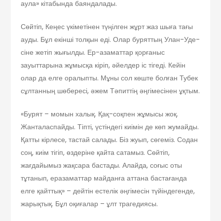
аула» кітабында баяндалады.
Сөйтіп, Кеңес үкіметінен түңілген жұрт жаз шыға тағы
ауды. Бұл екінші толқын еді. Олар буряттың Улан-Уде-
сіне жетіп жығылды. Ер-азаматтар қорғаныс
зауыттарына жұмысқа кіріп, әйелдер іс тігеді. Кейін
олар да елге оралыпты. Мұны сол көште болған Тубек
сұлтанның шөбересі, әжем Тәпиттің әңгімесінен ұқтым.
«Бурят – момын халық. Қақ-соқпен жұмысы жоқ.
Жанталаспайды. Тіпті, үстіндегі киімін де көп жумайды.
Қатты кірлесе, тастай салады. Біз жуып, сөгеміз. Содан
соң, киім тігіп, өздеріне қайта сатамыз. Сөйтіп,
жағдайымыз жақсара бастады. Алайда, соғыс оты
тұтанып, еразаматтар майданға аттана бастағанда
елге қайттық» – дейтін естелік әңгімесін түйіндегенде,
жарықтық. Бұл оқиғалар – ұлт трагедиясы.