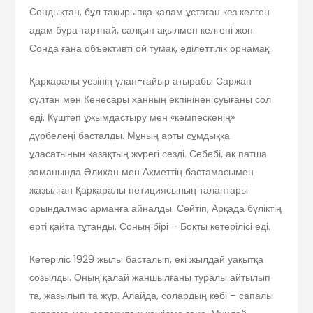
Сондықтан, бұл тақырыпқа қалам ұстаған кез келген
адам бұра тартпай, салқын ақылмен келгені жөн.
Сонда ғана объективті ой тумақ, әділеттілік орнамақ.
Қарқаралы уезінің ұлан-ғайыр атырабы Саржан
сұлтан мен Кенесары ханның екпінінен суығаны сол
еді. Күштеп ұжымдастыру мен «кәмпескенің»
дүрбелеңі басталды. Мұның арты сұмдыққа
ұласатынын қазақтың жүрегі сезді. Себебі, ақ патша
заманында Әлихан мен Ахметтің бастамасымен
жазылған Қарқаралы петициясының талаптары
орындалмас арманға айналды. Сөйтіп, Арқада бүліктің
өрті қайта тұтанды. Соның бірі – Боқты көтерілісі еді.
Көтеріліс 1929 жылы басталып, екі жылдай уақытқа
созылды. Оның қалай жаншылғаны туралы айтылып
та, жазылып та жүр. Алайда, солардың көбі – сапалы