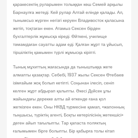
қаракесектің руларымен толыққан көш Семей арқылы
Барнаулға жетеді. Кей рулар Алтай елінде қалады. Ал,
тынымсыз жүрген негізгі керуен Владивосток қаласына
жетіп, тоқтаған екен. Атамыз Сексен бірден
бухгалтерлік жұмысқа кіреді. Өйткені, училище
тәмамдаған сауатты адам еді. Қалған жұрт та ұйысып,
тіршіліктің қамымен түрлі жұмысқа кіріпті.
Тынық мұхиттың жағасында да тыныштыққа жете
алмапты қазақтар. Себебі, 1937 жылы Сексен Өтебаев
ізімғайым жоқ болып кетіпті. Соңынан ілесіп, сеніп
келген жұрт абдырап қалыпты. Әкесі Дүйсек ұлы
жайындағы дерекке алты ай өткенде ғана қол
жеткізген екен. Оны НКВД түрмесіне қамап, «жапонның
тыңшысы, түріктің агенті, Боқты көтерілісінің жетекшісі»
деген айып тағылыпты. Тар қапаста поляктың
ғалымымен бірге болыпты. Бір қабырға толы кітап