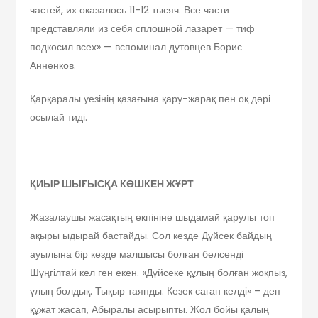
частей, их оказалось 11-12 тысяч. Все части
представляли из себя сплошной лазарет — тиф
подкосил всех» — вспоминал дутовцев Борис
Анненков.
Қарқаралы уезінің қазағына қару-жарақ пен оқ дәрі
осылай тиді.
ҚИЫР ШЫҒЫСҚА КӨШКЕН ЖҰРТ
Жазалаушы жасақтың екпініне шыдамай қарулы топ
ақыры ыдырай бастайды. Сол кезде Дүйсек байдың
ауылына бір кезде малшысы болған белсенді
Шүңгілтай кел ген екен. «Дүйсеке құлың болған жоқпыз,
ұлың болдық. Тықыр таянды. Кезек саған келді» – деп
құжат жасап, Абыралы асырыпты. Жол бойы қалың