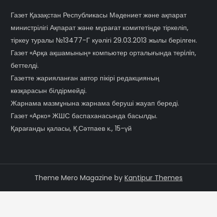
Газет Қазақстан Республикасы Мәдениет және ақпарат
министрілігі Ақпарат және мұрағат комитетінде тіркеліп,
тіркеу туралы №13477-Г куәлігі 29.03.2013 жылы берілген.
Газет «Арқа ақшамының» компьютер орталығында терiлiп,
беттелді.
Газетте жарияланған автор пікірі редакцияның
көзқарасын білдірмейді.
Жарнама мазмұнына жарнама беруші жауап береді.
Газет «Арко» ЖШС баспаханасында басылды.
Қарағанды қаласы, Қ.Сәтпаев к., 15-үй
Theme Mero Magazine by
Kantipur Themes