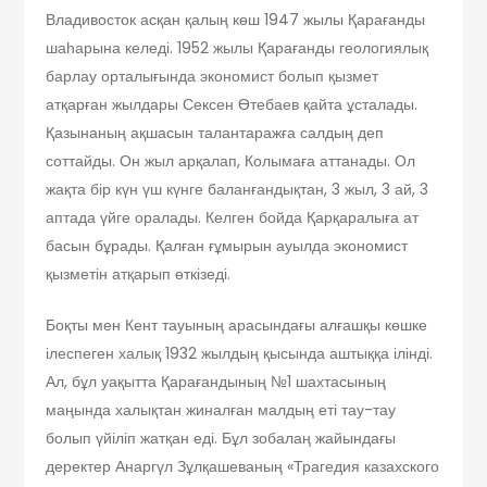
Владивосток асқан қалың көш 1947 жылы Қарағанды
шаһарына келеді. 1952 жылы Қарағанды геологиялық
барлау орталығында экономист болып қызмет
атқарған жылдары Сексен Өтебаев қайта ұсталады.
Қазынаның ақшасын талантаражға салдың деп
соттайды. Он жыл арқалап, Колымаға аттанады. Ол
жақта бір күн үш күнге баланғандықтан, 3 жыл, 3 ай, 3
аптада үйге оралады. Келген бойда Қарқаралыға ат
басын бұрады. Қалған ғұмырын ауылда экономист
қызметін атқарып өткізеді.
Боқты мен Кент тауының арасындағы алғашқы көшке
ілеспеген халық 1932 жылдың қысында аштыққа ілінді.
Ал, бұл уақытта Қарағандының №1 шахтасының
маңында халықтан жиналған малдың еті тау-тау
болып үйіліп жатқан еді. Бұл зобалаң жайындағы
деректер Анаргүл Зұлқашеваның «Трагедия казахского