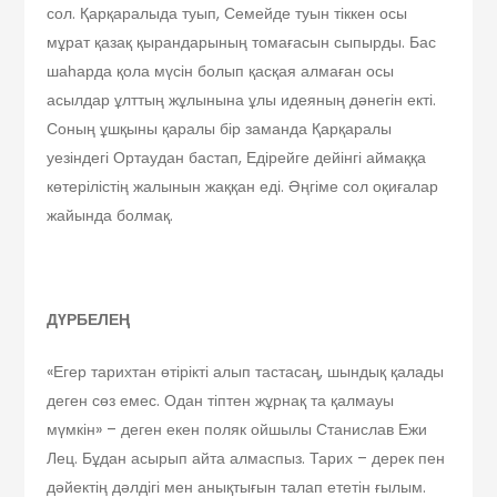
сол. Қарқаралыда туып, Семейде туын тіккен осы
мұрат қазақ қырандарының томағасын сыпырды. Бас
шаһарда қола мүсін болып қасқая алмаған осы
асылдар ұлттың жұлынына ұлы идеяның дәнегін екті.
Соның ұшқыны қаралы бір заманда Қарқаралы
уезіндегі Ортаудан бастап, Едірейге дейінгі аймаққа
көтерілістің жалынын жаққан еді. Әңгіме сол оқиғалар
жайында болмақ.
ДҮРБЕЛЕҢ
«Егер тарихтан өтірікті алып тастасаң, шындық қалады
деген сөз емес. Одан тіптен жұрнақ та қалмауы
мүмкін» – деген екен поляк ойшылы Станислав Ежи
Лец. Бұдан асырып айта алмаспыз. Тарих – дерек пен
дәйектің дәлдігі мен анықтығын талап ететін ғылым.