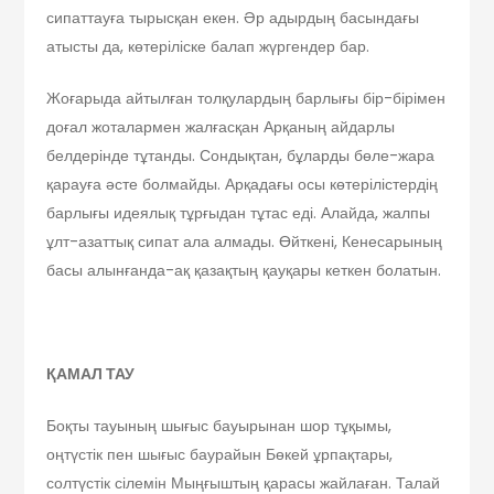
сипаттауға тырысқан екен. Әр адырдың басындағы
атысты да, көтеріліске балап жүргендер бар.
Жоғарыда айтылған толқулардың барлығы бір-бірімен
доғал жоталармен жалғасқан Арқаның айдарлы
белдерінде тұтанды. Сондықтан, бұларды бөле-жара
қарауға әсте болмайды. Арқадағы осы көтерілістердің
барлығы идеялық тұрғыдан тұтас еді. Алайда, жалпы
ұлт-азаттық сипат ала алмады. Өйткені, Кенесарының
басы алынғанда-ақ қазақтың қауқары кеткен болатын.
ҚАМАЛ ТАУ
Боқты тауының шығыс бауырынан шор тұқымы,
оңтүстік пен шығыс баурайын Бөкей ұрпақтары,
солтүстік сілемін Мыңғыштың қарасы жайлаған. Талай