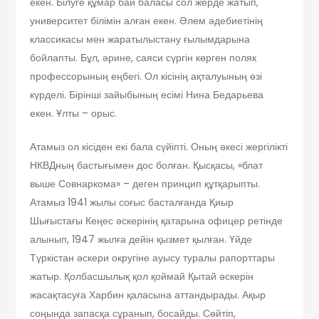
екен. Білуге құмар бай баласы сол жерде жатып,
университет білімін алған екен. Әлем әдебиетінің
классикасы мен жаратылыстану ғылымдарына
бойлапты. Бұл, әрине, саяси сүргін көрген поляк
профессорының еңбегі. Ол кісінің ақталуының өзі
күрделі. Бірінші зайыбының есімі Нина Бедарьева
екен. Ұлты – орыс.
Атамыз ол кісіден екі бала сүйіпті. Оның әкесі жергілікті
НКВДның бастығымен дос болған. Қысқасы, «блат
выше Совнаркома» – деген принцип құтқарыпты.
Атамыз 1941 жылы соғыс басталғанда Қиыр
Шығыстағы Кеңес әскерінің қатарына офицер ретінде
алынып, 1947 жылға дейін қызмет қылған. Үйде
Түркістан әскери округіне ауысу туралы рапорттары
жатыр. Қолбасшылық қол қоймай Қытай әскерін
жасақтасуға Харбин қаласына аттандырады. Ақыр
соңында запасқа сұранып, босайды. Сөйтіп,