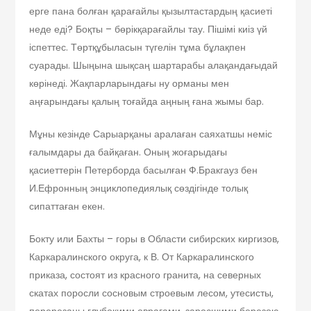
ерге пана болған қарағайлы қызылтастардың қасиеті
неде еді? Боқты – бөрікқарағайлы тау. Пішімі киіз үй
іспеттес. Төртқұбыласын түгелін тұма бұлақпен
суарады. Шыңына шықсаң шартарабы алақандағыдай
көрінеді. Жақпарларындағы ну орманы мен
аңғарындағы қалың тоғайда аңның ғана жымы бар.
Мұны кезінде Сарыарқаны аралаған саяхатшы неміс
ғалымдары да байқаған. Оның жоғарыдағы
қасиеттерін Петерборда басылған Ф.Бракгауз бен
И.Ефронның энциклопедиялық сөздігінде толық
сипаттаған екен.
Бокту или Бахты – горы в Области сибирских киргизов,
Каркаралинского округа, к В. От Каркаралинского
приказа, состоят из красного гранита, на северных
скатах поросли сосновым строевым лесом, утесисты,
перерезаны глубокими оврагами, заросшими березою,