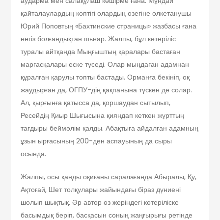
аударма мен салақұлаш көшірме ғана. Мұндай
қайталаулардың көптігі олардың өзегіне өлкетанушы
Юрий Поповтың «Бахтинские страницы» жазбасы ғана
негіз болғандықтан шығар. Жалпы, бұл көтеріліс
туралы айтқанда Мыңғыштың қаралары бастаған
марғасқалары еске түседі. Олар мыңдаған адамнан
құралған қарулы топты бастады. Орманға бекініп, оқ
жаудырған да, ОГПУ-дің қақпанына түскен де солар.
Ал, қырғынға қатысса да, қоршаудан сытылып,
Ресейдің Қиыр Шығысына қияндап кеткен жұрттың
тағдыры беймәлім қалды. Абақтыға айдалған адамның
ұзын ырғасының 200-ден аспауының да сыры
осында.
Жалпы, осы қанды оқиғаны саралағанда Абыралы, Қу,
Ақтоғай, Шет толқулары жайындағы біраз дүниені
шолып шықтық. Әр автор өз жеріндегі көтеріліске
басымдық беріп, басқасын соның жаңғырығы ретінде