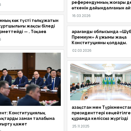
референдумның жоғары д
өткенін дайындалғанын а
анның көк түсті төлқұжатын
ұртшылығы жақсы біледі
рметтейді — Қ. Тоқаев
Қарағанды облысында «Шұ
Премиум» АҚ ұжымы жаңа
Конституцияны қолдады.
Қазақстан мен Түрікменста
ент: Конституциялық
президенттері кеңейтілге
ықтарды заман талабына
құрамда келіссөз жүргізді
ғырту қажет