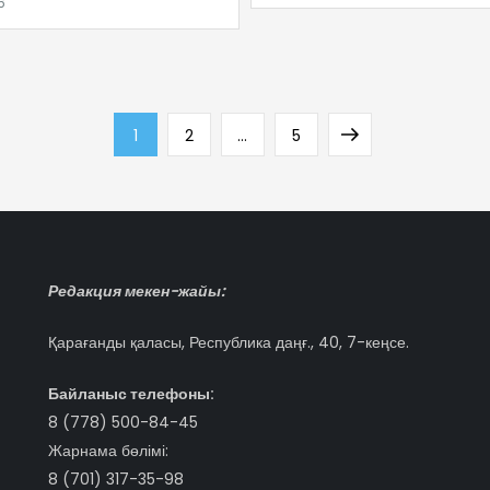
Page
Page
Page
Next
1
2
…
5
page
Редакция мекен-жайы:
Қарағанды қаласы, Республика даңғ., 40, 7-кеңсе.
Байланыс телефоны:
8 (778) 500-84-45
Жарнама бөлімі:
8 (701) 317-35-98