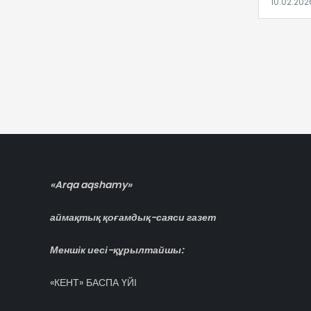
Навигация
по
записям
«Arqa aqshamy»
аймақтық қоғамдық-саяси газет
Меншік иесі-құрылтайшы:
«КЕНТ» БАСПА ҮЙІ