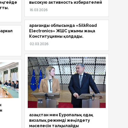
еңгейде
высокую активность избирателей
йтты.
Қарағанды облысында «SilkRoad
баркөл
Electronics» ЖШС ұжымы жаңа
Конституцияны қолдады.
н
н
Қазақстан мен Еуропалық одақ
визалық режимді жеңілдету
мәселесін талқылайды