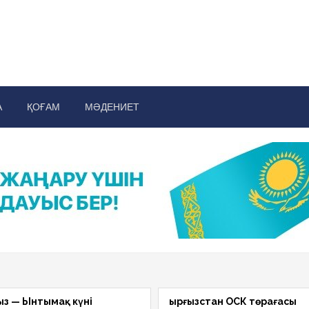
a aqshamy
ық қоғамдық-саяси басылым
А
ҚОҒАМ
МӘДЕНИЕТ
ыз — Ынтымақ күні
Қырғызстан ОСК төрағасы