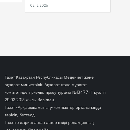
Газет Қазақстан Республикасы Мәдениет және
ақпарат министрілігі Ақпарат және мұрағат
комитетінде тіркеліп, тіркеу туралы №13477-Г куәлігі
29.03.2013 жылы берілген.
Газет «Арқа ақшамының» компьютер орталығында
терiлiп, беттелді.
Газетте жарияланған автор пікірі редакцияның