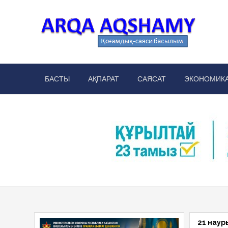
Skip
to
content
Arq
аймақт
БАСТЫ
АҚПАРАТ
САЯСАТ
ЭКОНОМИК
21 наур