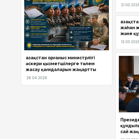
Қазақст
жаһан ж
және құ
Қазақстан Қорғаныс министрлігі
әскери қызметшілерге төлем
жасау қағидаларын жаңартты
Презид
құндыл
сай жаң