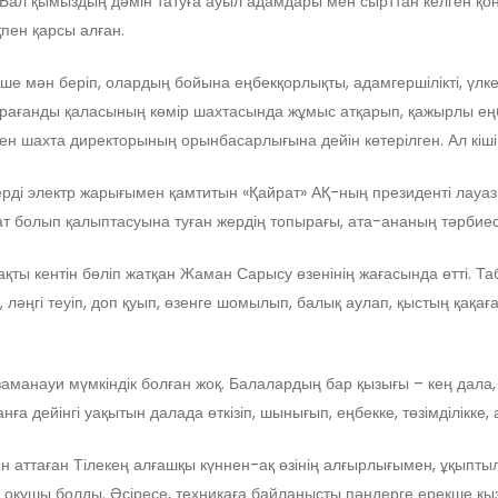
. Бал қымыздың дәмін татуға ауыл адамдары мен сырттан келген қо
қпен қарсы алған.
мән беріп, олардың бойына еңбекқорлықты, адамгершілікті, үлкенге қ
Қарағанды қаласының көмір шахтасында жұмыс атқарып, қажырлы еңб
ен шахта директорының орынбасарлығына дейін көтерілген. Ал кіш
ерді электр жарығымен қамтитын «Қайрат» АҚ-ның президенті лауа
 болып қалыптасуына туған жердің топырағы, ата-ананың тәрбиесі
ы кентін бөліп жатқан Жаман Сарысу өзенінің жағасында өтті. Таби
 ләңгі теуіп, доп қуып, өзенге шомылып, балық аулап, қыстың қақағ
 заманауи мүмкіндік болған жоқ. Балалардың бар қызығы – кең дала
анға дейінгі уақытын далада өткізіп, шынығып, еңбекке, төзімділікк
н аттаған Тілекең алғашқы күннен-ақ өзінің алғырлығымен, ұқыпты
 оқушы болды. Әсіресе, техникаға байланысты пәндерге ерекше қ