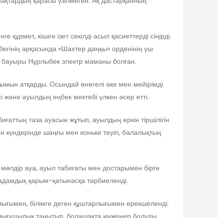
нақтардың қарасы үзілмеген. Ақ дастарқанның
ұрмет, кішіге ізет секілді асыл қасиеттерді сіңірді.
егінің арқасында «Шахтер даңқы» орденінің үш
і бауыры Нұрлыбек электр маманы болған.
зымын атқарды. Осындай өнегелі әке мен мейірімді
 және ауылдың еңбек мектебі үлкен әсер етті.
ғаттың таза ауасын жұтып, ауылдың еркін тіршілігін
ан күндерінде шаңғы мен коньки теуіп, балалықтың
, мөлдір ауа, ауыл табиғаты мен достарымен бірге
е, адамдық қарым-қатынасқа тәрбиеленді.
лығымен, білімге деген құштарлығымен ерекшеленді.
ызығушылық танытып, болашақта инженер болуды