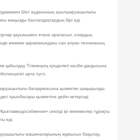
жолдамамен Шет ауданының ауылшаруашылығы
ағы маңызды баспалдақтардың бірі еді.
орлар қауымымен етене араласып, олардың
зінде мекеме қарамағындағы сан алуан техниканың
м қабылдау Тілекеңнің күнделікті кәсіби дағдысына
спеншілігі арта түсті.
ыл шаруашылығы басқармасына қызметке шақырылды.
гі орынбасары қызметіне дейін көтерілді.
 «Қазглавводосабжение» секілді ірі мекемелер тұрақты
ы еді.
лшаруашылығы машиналарының жұмысын бақылау,