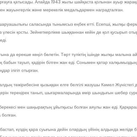
ғауға қатысады. Алайда 1943 жылы шайқаста қолынан ауыр жарақат
ген жауынгерлік және мерекелік медальдармен наградталған.
ылшаруашылығы саласында тынымсыз еңбек етті. Есепші, жылқы фе
з үлесін қосты. Зейнеткерлікке шыққаннан кейін де қол қусырып о
еді.
ына да ерекше көңіл бөлетін. Төрт түліктің ішінде жылқы малына 
абын тауып, қадірін білген жан еді. Сонымен қатар халқымыздың еж
ңдар ілігіп отырған.
лдың тәжірибесіне қызыққан елге белгілі жазушы Кәмел Жүністегі
ерін тереңірек танып, шығармаларында өмір шындығын шебер суре
ерекесі мен шаңырақтың ұйытқысы болған аяулы жан еді. Қарқаралы
 болған.
 бастап, күздің қара суығына дейін олардың үйінің алдында желіде 