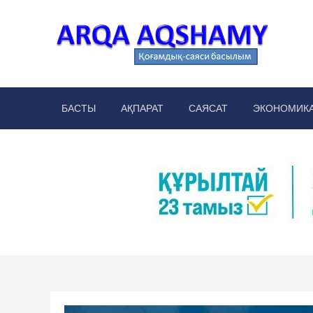
Skip
to
content
Arq
аймақт
БАСТЫ
АҚПАРАТ
САЯСАТ
ЭКОНОМИК