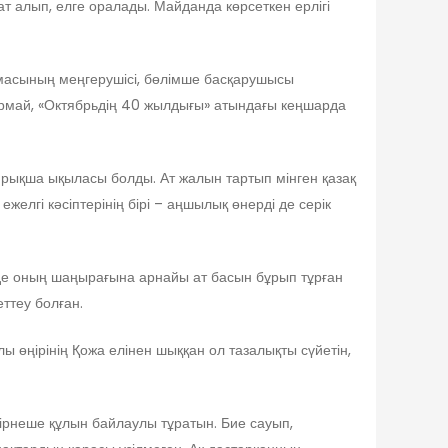
 алып, елге оралады. Майданда көрсеткен ерлігі
рмасының меңгерушісі, бөлімше басқарушысы
тырмай, «Октябрьдің 40 жылдығы» атындағы кеңшарда
айрықша ықыласы болды. Ат жалын тартып мінген қазақ
елгі кәсіптерінің бірі – аңшылық өнерді де серік
 де оның шаңырағына арнайы ат басын бұрып тұрған
ттеу болған.
 өңірінің Қожа елінен шыққан ол тазалықты сүйетін,
бірнеше құлын байлаулы тұратын. Бие сауып,