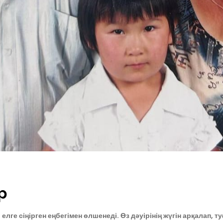
р
, елге сіңірген еңбегімен өлшенеді. Өз дәуірінің жүгін арқалап, 