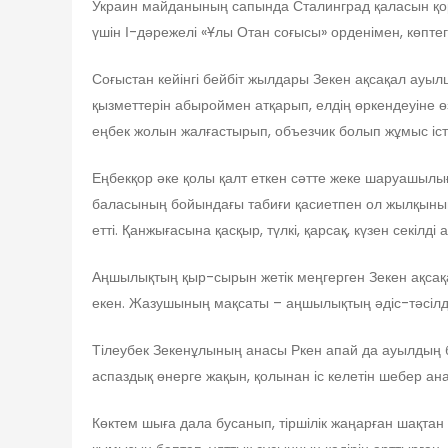
Украин майданының сапында Сталинград қаласын қор
үшін І-дәрежелі «Ұлы Отан соғысы» орденімен, көпте
Соғыстан кейінгі бейбіт жылдары Зекен ақсақал ау
қызметтерін абыроймен атқарып, елдің өркендеуіне ө
еңбек жолын жалғастырып, объезчик болып жұмыс іст
Еңбекқор әке қолы қалт еткен сәтте жеке шаруашылығ
баласының бойындағы табиғи қасиетпен ол жылқының б
етті. Қанжығасына қасқыр, түлкі, қарсақ, күзен секілді а
Аңшылықтың қыр-сырын жетік меңгерген Зекен ақсақа
екен. Жазушының мақсаты – аңшылықтың әдіс-тәсілд
Тілеубек Зекенұлының анасы Ркен апай да ауылдың б
аспаздық өнерге жақын, қолынан іс келетін шебер ана
Көктем шыға дала бусанып, тіршілік жаңарған шақтан