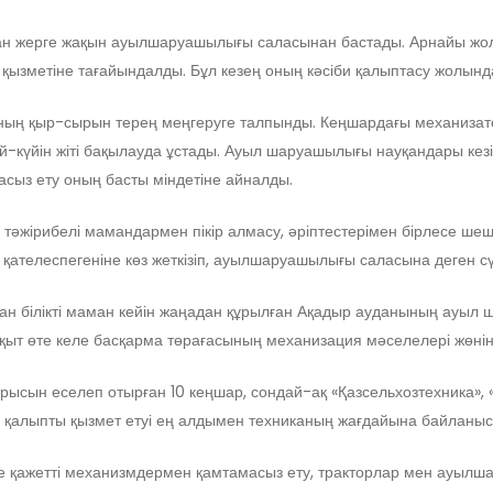
ған жерге жақын ауылшаруашылығы саласынан бастады. Арнайы 
 қызметіне тағайындалды. Бұл кезең оның кәсіби қалыптасу жолынд
ның қыр-сырын терең меңгеруге талпынды. Кеңшардағы механизат
й-күйін жіті бақылауда ұстады. Ауыл шаруашылығы науқандары ке
сыз ету оның басты міндетіне айналды.
әжірибелі мамандармен пікір алмасу, әріптестерімен бірлесе шеші
ателеспегеніне көз жеткізіп, ауылшаруашылығы саласына деген сүйі
аған білікті маман кейін жаңадан құрылған Ақадыр ауданының ау
ыт өте келе басқарма төрағасының механизация мәселелері жөнінде
л ырысын еселеп отырған 10 кеңшар, сондай-ақ «Қазсельхозтехника»,
қалыпты қызмет етуі ең алдымен техниканың жағдайына байланыст
не қажетті механизмдермен қамтамасыз ету, тракторлар мен ауы