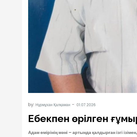
by:
Нұрмұхан Қалқаман
Еңбекпен өрілген ғұмы
Адам өмірінің мәні – артында қалдырған ізгі ізімен