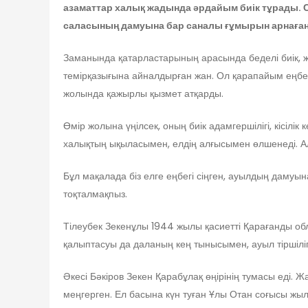
азаматтар халық жадында әрдайым биік тұрады. 
саласының дамуына бар саналы ғұмырын арнаған 
Заманында қатарластарының арасында беделі биік, ж
темірқазығына айналдырған жан. Ол қарапайым еңбек а
жолында қажырлы қызмет атқарды.
Өмір жолына үңілсек, оның биік адамгершілігі, кісіл
халықтың ықыласымен, елдің алғысымен өлшенеді. Ал
Бұл мақалада біз елге еңбегі сіңген, ауылдың дамуы
тоқталмақпыз.
Тілеубек Зекенұлы 1944 жылы қасиетті Қарағанды обл
қалыптасуы да даланың кең тынысымен, ауыл тіршіліг
Әкесі Бәкіров Зекен Қарабұлақ өңірінің тумасы еді. Ж
меңгерген. Ел басына күн туған Ұлы Отан соғысы жы