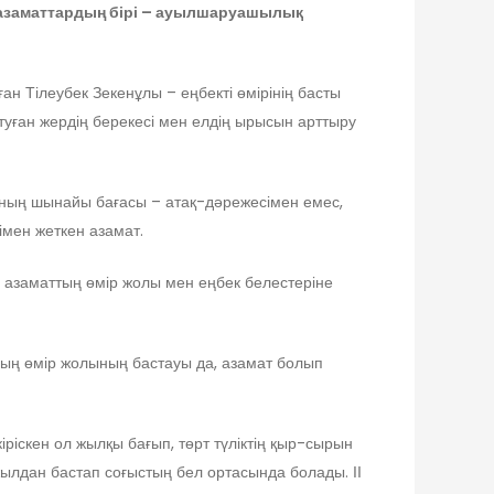
ы азаматтардың бірі – ауылшаруашылық
н Тілеубек Зекенұлы – еңбекті өмірінің басты
 туған жердің берекесі мен елдің ырысын арттыру
адамның шынайы бағасы – атақ-дәрежесімен емес,
імен жеткен азамат.
н азаматтың өмір жолы мен еңбек белестеріне
Оның өмір жолының бастауы да, азамат болып
кіріскен ол жылқы бағып, төрт түліктің қыр-сырын
ылдан бастап соғыстың бел ортасында болады. ІІ