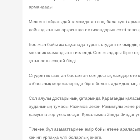
армандады.
Мектепті ойдағыдай тәмамдаған соң, бала күнгі ар
дайындығының арқасында емтихандарын сәтті тапсыры
Бес жыл бойы жатақханада тұрып, студенттік өмірдің
механик мамандығын иеленді. Сол жылдары бірге оқы
қатынасты сақтай білді.
Студенттік шақтан басталған сол достық жылдар өте
отбасылық мерекелерінде бірге болып, адамдықтың, а
Сол аяулы достарының қатарында Қарағанды қаласын
ауданының тумасы Рахимов Зекен Рақымұлы және рес
дамуына зор үлес қосқан Қожалымов Зияда Зияданұлы
Тілекең бұл азаматтармен өмір бойы етене араласып,
кейінгі ұрпаққа үлгі боларлық өнеге.