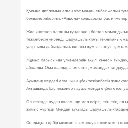
Қолына дипломын алған жас маман еңбек жолын ту
бөліміне жіберіліп, «Ақшоқы» кеңшарына бас инженер
Жас инженер алғашқы күндерден бастап мамандығы
тәжірибесін үйренді, шаруашылықтағы техниканың жа
уақытылы дайындалып, сапалы жұмыс істеуін қамтама
Жұмыс барысында үлкендердің ақыл-кеңесін тыңдау, т
айналды. Осы жылдары ол өзінің мамандық таңдауда қ
Ауылдық жердегі алғашқы еңбек тәжірибесін жинақт
Алғашында бас инженер лауазымында еңбек етсе, уақ
Ол кезеңде аудан көлемінде мал өсіріп, егін егіп, е
жұмыс жүргізді. Мұндай ауқымды шаруашылықтардың 
Сондықтан әрбір мекемені заманауи техникамен жә