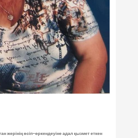
туған жерінің өсіп-өркендеуіне адал қызмет еткен