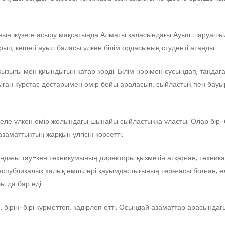
манын жүзеге асыру мақсатында Алматы қаласындағы Ауыл шаруашыл
п, кешегі ауыл баласы үлкен білім ордасының студенті атанды.
 қызығы мен қиындығын қатар көрді. Білім нәрімен сусындап, таңд
ған курстас достарымен өмір бойы араласып, сыйластық пен бауыр
 келе үлкен өмір жолындағы шынайы сыйластыққа ұласты. Олар бір-
заматтықтың жарқын үлгісін көрсетті.
дағы тау-кен техникумының директоры қызметін атқарған, техни
публикалық халық емшілері қауымдастығының төрағасы болған, ел
 да бар еді.
 бірін-бірі құрметтеп, қадірлеп өтті. Осындай азаматтар арасында