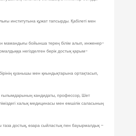
ығы институтына құжат тапсырды. Қабілеті мен
аған мамандығы бойынша терең білім алып, инженер-
малдыққа негізделген берік достық қарым-
бірінің қуанышы мен қиындықтарына ортақтасып,
ка ғылымдарының кандидаты, профессор, Шет
іміздегі халық медицинасы мен емшілік саласының
ғы таза достық, өзара сыйластық пен бауырмалдық –