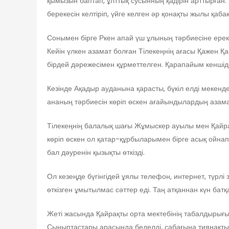
қымызын баптап, ұлттық сусынның қадірін арттырған
берекесін келтіріп, үйге келген әр қонақты жылы қаба
Сонымен бірге Ркен апай үш ұлының тәрбиесіне ерекше 
Кейін үлкен азамат болған Тілекеңнің ағасы Қажен 
бірдей дәрежесімен құрметтелген. Қарапайым кеншід
Кезінде Ақадыр ауданына қарасты, бүкіл елді мекенд
ананың тәрбиесін көріп өскен ағайындылардың азамат
Тілекеңнің балалық шағы Жұмыскер ауылы мен Қайрақт
көріп өскен ол қатар-құрбыларымен бірге асық ойнап,
бал дәуренін қызықты өткізді.
Ол кезеңде бүгінгідей ұялы телефон, интернет, түрлі
өткізген ұмытылмас сәттер еді. Таң атқаннан күн батқ
Жеті жасында Қайрақты орта мектебінің табалдырығы
Сыныптастары арасында беделді, сабағына тиянақты