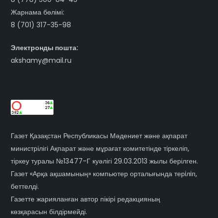
Жарнама бөлімі:
8 (701) 317-35-98
Электронды пошта:
akshamy@mail.ru
Газет Қазақстан Республикасы Мәдениет және ақпарат
министрілігі Ақпарат және мұрағат комитетінде тіркеліп,
тіркеу туралы №13477-Г куәлігі 29.03.2013 жылы берілген.
Газет «Арқа ақшамының» компьютер орталығында терiлiп,
беттелді.
Газетте жарияланған автор пікірі редакцияның
көзқарасын білдірмейді.