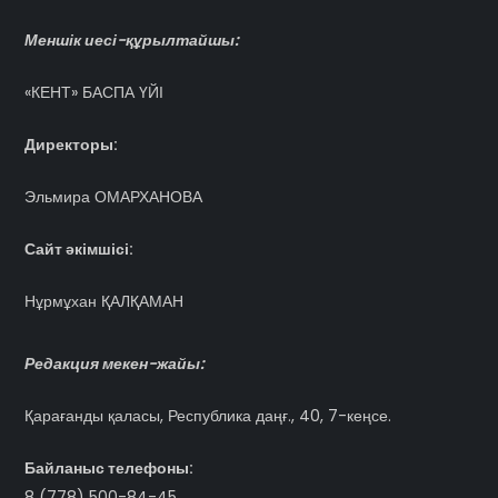
Меншік иесі-құрылтайшы:
«КЕНТ» БАСПА ҮЙІ
Директоры:
Эльмира ОМАРХАНОВА
Сайт әкімшісі:
Нұрмұхан ҚАЛҚАМАН
Редакция мекен-жайы:
Қарағанды қаласы, Республика даңғ., 40, 7-кеңсе.
Байланыс телефоны:
8 (778) 500-84-45