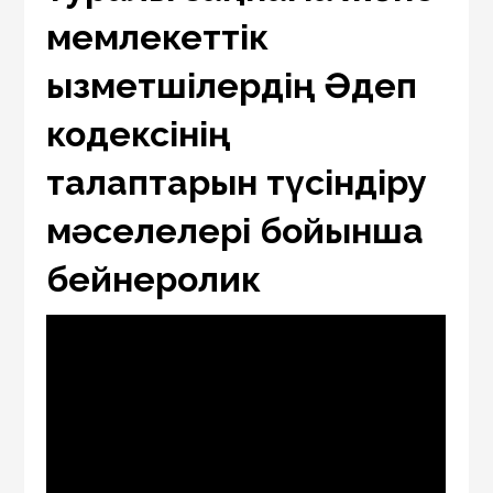
мемлекеттік
қызметшілердің Әдеп
кодексінің
талаптарын түсіндіру
мәселелері бойынша
бейнеролик