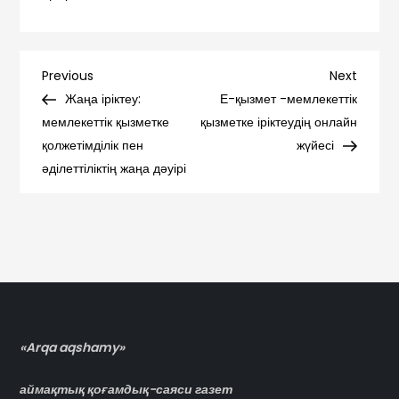
Навигация
Previous
Next
Previous
Next
Post
Post
Жаңа іріктеу:
Е-қызмет -мемлекеттік
по
мемлекеттік қызметке
қызметке іріктеудің онлайн
қолжетімділік пен
жүйесі
записям
әділеттіліктің жаңа дәуірі
«Arqa aqshamy»
аймақтық қоғамдық-саяси газет