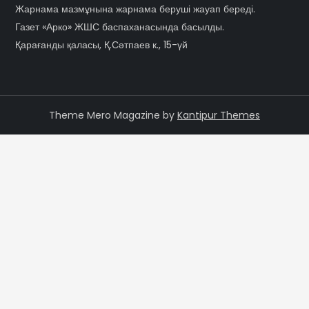
Жарнама мазмұнына жарнама беруші жауап береді.
Газет «Арко» ЖШС баспаханасында басылды.
Қарағанды қаласы, Қ.Сәтпаев к., 15-үй
Theme Mero Magazine by
Kantipur Themes