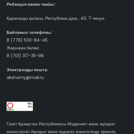
Редакция мекен-жайы:
Қарағанды қаласы, Республика даңғ., 40, 7-кеңсе.
Байланыс телефоны:
8 (778) 500-84-45
Жарнама бөлімі:
8 (701) 317-35-98
Электронды пошта:
akshamy@mail.ru
Газет Қазақстан Республикасы Мәдениет және ақпарат
министрілігі Ақпарат және мұрағат комитетінде тіркеліп,