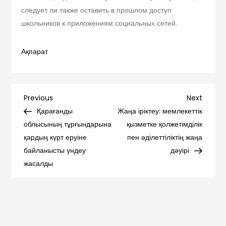
следует ли также оставить в прошлом доступ
школьников к приложениям социальных сетей.
Ақпарат
Навигация
Previous
Next
Previous
Next
Post
Post
Қарағанды
Жаңа іріктеу: мемлекеттік
по
облысының тұрғындарына
қызметке қолжетімділік
қардың күрт еруіне
пен әділеттіліктің жаңа
записям
байланысты үндеу
дәуірі
жасалды