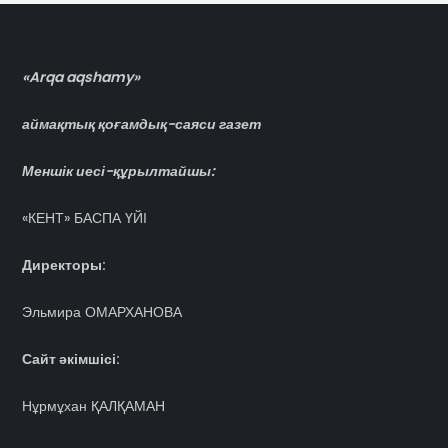
«Arqa aqshamy»
аймақтық қоғамдық-саяси газет
Меншік иесі-құрылтайшы:
«КЕНТ» БАСПА ҮЙІ
Директоры:
Эльмира ОМАРХАНОВА
Сайт әкімшісі:
Нұрмұхан ҚАЛҚАМАН