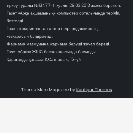
тіркеу туралы №13477-Г куәлігі 29.03.2013 жылы берілген.
Газет «Арқа ақшамының» компьютер орталығында терiлiп,
беттелді.
Газетте жарияланған автор пікірі редакцияның
көзқарасын білдірмейді.
Жарнама мазмұнына жарнама беруші жауап береді.
Газет «Арко» ЖШС баспаханасында басылды.
Қарағанды қаласы, Қ.Сәтпаев к., 15-үй
Theme Mero Magazine by
Kantipur Themes