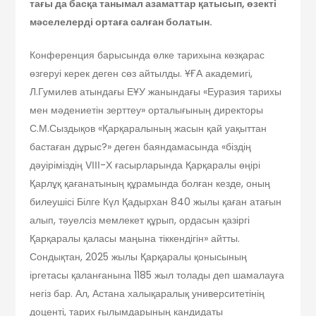
тағы да басқа танымал азаматтар қатысып, өзекті
мәселелерді ортаға салған болатын.
Конференция барысында өлке тарихына көзқарас
өзгеруі керек деген сөз айтылды. ҰҒА академигі,
Л.Гумилев атындағы ЕҰУ жанындағы «Еуразия тарихы
мен мәдениетін зерттеу» орталығының директоры
С.М.Сыздықов «Қарқаралының жасын қай уақыттан
бастаған дұрыс?» деген баяндамасында «біздің
дәуіріміздің VІІІ-Х ғасырларында Қарқаралы өңірі
Қарлұқ қағанатының құрамында болған кезде, оның
билеушісі Білге Күл Қадырхан 840 жылы қаған атағын
алып, тәуелсіз мемлекет құрып, ордасын қазіргі
Қарқаралы қаласы маңына тіккендігін» айтты.
Сондықтан, 2025 жылы Қарқаралы қонысының
іргетасы қаланғанына 1185 жыл толады деп шамалауға
негіз бар. Ал, Астана халықаралық университетінің
доценті, тарих ғылымдарының кандидаты