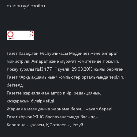
akshamy@mail.ru
Газет Қазақстан Республикасы Мәдениет және ақпарат
министрілігі Ақпарат және мұрағат комитетінде тіркеліп,
тіркеу туралы №13477-Г куәлігі 29.03.2013 жылы берілген.
Газет «Арқа ақшамының» компьютер орталығында терiлiп,
беттелді.
Газетте жарияланған автор пікірі редакцияның
көзқарасын білдірмейді.
Жарнама мазмұнына жарнама беруші жауап береді.
Газет «Арко» ЖШС баспаханасында басылды.
Қарағанды қаласы, Қ.Сәтпаев к., 15-үй