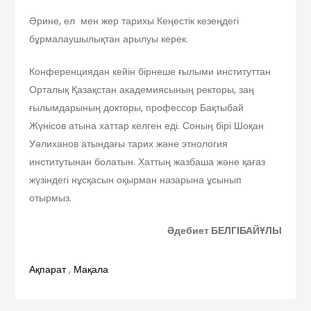
Әрине, ел мен жер тарихы Кеңестік кезеңдегі
бұрмалаушылықтан арылуы керек.
Конференциядан кейін бірнеше ғылыми институттан
Орталық Қазақстан академиясының ректоры, заң
ғылымдарының докторы, профессор Бақтыбай
Жүнісов атына хаттар келген еді. Соның бірі Шоқан
Уәлиханов атындағы тарих және этнология
институтынан болатын. Хаттың жазбаша және қағаз
жүзіндегі нұсқасын оқырман назарына ұсынып
отырмыз.
Әдебиет БЕЛГІБАЙҰЛЫ
Ақпарат
,
Мақала