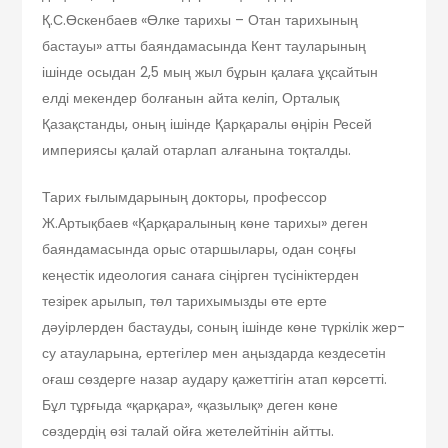
Қ.С.Өскенбаев «Өлке тарихы – Отан тарихының
бастауы» атты баяндамасында Кент тауларының
ішінде осыдан 2,5 мың жыл бұрын қалаға ұқсайтын
елді мекендер болғанын айта келіп, Орталық
Қазақстанды, оның ішінде Қарқаралы өңірін Ресей
империясы қалай отарлап алғанына тоқталды.
Тарих ғылымдарының докторы, профессор
Ж.Артықбаев «Қарқаралының көне тарихы» деген
баяндамасында орыс отаршылары, одан соңғы
кеңестік идеология санаға сіңірген түсініктерден
тезірек арылып, төл тарихымызды өте ерте
дәуірлерден бастауды, соның ішінде көне түркілік жер-
су атауларына, ертегілер мен аңыздарда кездесетін
оғаш сөздерге назар аудару қажеттігін атап көрсетті.
Бұл тұрғыда «қарқара», «қазылық» деген көне
сөздердің өзі талай ойға жетелейтінін айтты.