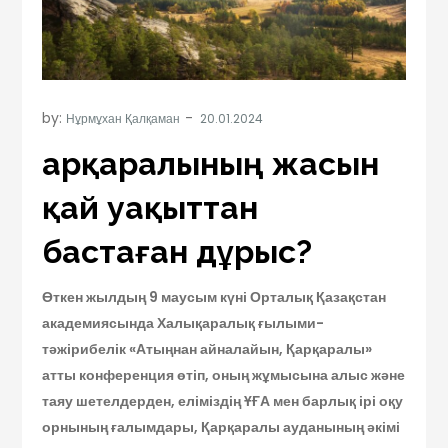
by:
Нұрмұхан Қалқаман
Қарқаралының жасын
қай уақыттан
бастаған дұрыс?
Өткен жылдың 9 маусым күні Орталық Қазақстан
академиясында Халықаралық ғылыми-
тәжірибелік «Атыңнан айналайын, Қарқаралы»
атты конференция өтіп, оның жұмысына алыс және
таяу шетелдерден, еліміздің ҰҒА мен барлық ірі оқу
орнының ғалымдары, Қарқаралы ауданының әкімі