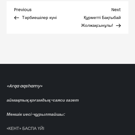
Навигация
Previous
Next
Previous
Next
Post
Post
Тәрбиешілер күні
Құрметті Бақтыбай
по
Жолжақсынұлы!
записям
«Arqa aqshamy»
аймақтық қоғамдық-саяси газет
Меншік иесі-құрылтайшы:
«КЕНТ» БАСПА ҮЙІ